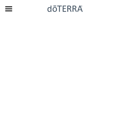
ホーム
チケット
ゲストスピーカー
ガラパーティー
シンポジウム
よくある質問
注意事項
検索